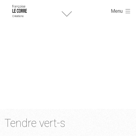
Françoise
Aller
Le
Menu
Corre
au
créations.
contenu
Catégorie :
Aphorismes
Tendre vert-s