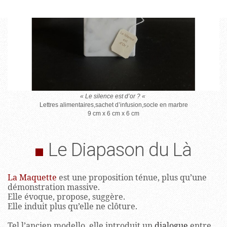
1/3
« Le silence est d’or ? «
Lettres alimentaires,sachet d’infusion,socle en marbre
9 cm x 6 cm x 6 cm
Le Diapason du Là
La Maquette
est une proposition ténue, plus qu’une
démonstration massive.
Elle évoque, propose, suggère.
Elle induit plus qu’elle ne clôture.
Tel l’ancien modello, elle introduit un
dialogue
entre