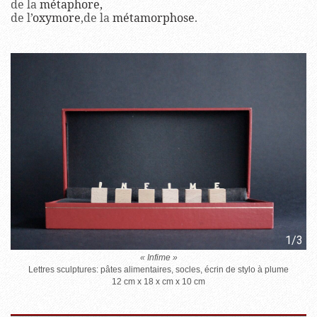
de la
métaphore,
de l’
oxymore
,de la
métamorphose
.
1/3
« Infime »
Lettres sculptures: pâtes alimentaires, socles, écrin de stylo à plume
12 cm x 18 x cm x 10 cm