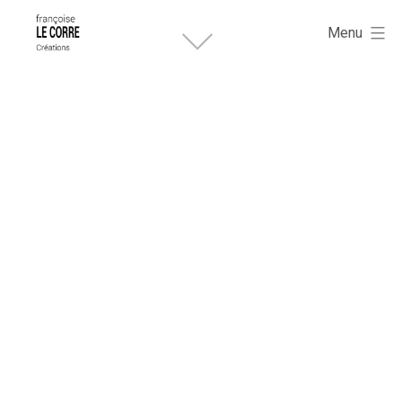
Françoise
Aller
Le
Menu
Corre
au
créations.
contenu