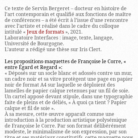
Ce texte de Servin Bergeret – docteur en histoire de
l’art contemporain et qualifié aux fonctions de maître
de conférences – a été écrit à l’issue d’une rencontre
avec l’artiste et réalisé dans le cadre du colloque
intitulé «
Jeux de formats
», 2021.
Laboratoire Interfaces : image, texte, langage,
Université de Bourgogne.
L’auteur a rédigé une thèse sur Iris Clert.
Les propositions-maquettes de Françoise le Corre, «
entre Égard et Regard »:
« Déposés sur un socle blanc et adossés contre un mur,
un cadre noir et sa vitre protègent une page en papier
noir de format A4 sur laquelle se déploient des
lamelles de papier calque retenues par un fil de soie.
Un cartel apposé devant stipule, dans une typographie
faite de pleins et de déliés, « À quoi ça tient ? Papier
calque et fil de soie ».
À sa mesure, cette œuvre apparaît comme une
introduction à la production artistique polysémique
de Françoise le Corre. Par son format délibérément
modeste, le minimalisme de son expression, par son
titre et ses matériaux constitutifs, cette maquette nous