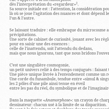
2
dès l’interprétation du «regardeur»
.
Sa source initiale est : l’attention, la considération po
là où se joue l’agitation des nuances et dont dépend le
l’un & l’autre.
Se laissant traduire : elle embraque du microcosme
précipitations.
Une sorte de cabinet de curiosité, jouant avec les règle
pour en saisir une des essences :
celle de l’inattendu, soit l’attendu du dedans,
mais que nous ignorons, tant que nous bridons l’ouvert
C’est une singulière cosmogonie,
un petit univers relié à des temps conjugués : faisant 
Une pièce unique livrée à l’entendement comme un r
Une corde du funambule, tendue entre «simul & singu
les 2 pôles d’une pile ainsi tenue en éveil
entre les pas du réel, du symbolique et de l’imagina
Dans la maquette «
Anamorphose
»: un crayon de char
dessinateur: chacun usé à la limite de sa disparition.