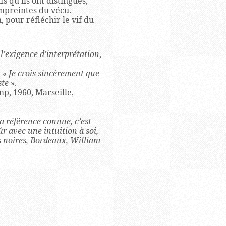
fs qu’ils ont distingués,
empreintes du vécu.
pour réfléchir le vif du
 l’exigence d’interprétation
,
: «
Je crois sincèrement que
ste
».
p, 1960, Marseille,
i la référence connue, c’est
ûr avec une intuition à soi,
s noires
, Bordeaux, William