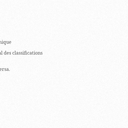
le
ysémique
l des classifications
ersa.
ant.