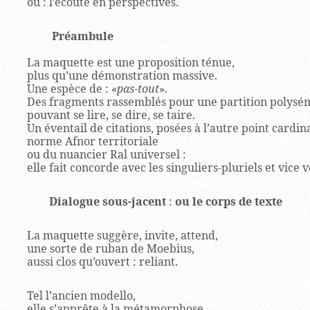
ou : l’écoute en perspectives.
Préambu
La maquette est une proposition ténue,
plus qu’une démonstration massive.
Une espèce de :
«pas-tout
».
Des fragments rassemblés pour une partition pol
pouvant se lire, se dire, se taire.
Un éventail de citations, posées à l’autre point cardina
norme Afnor territoriale
ou du nuancier Ral universel :
elle fait concorde avec les singuliers-pluriels et vice v
Dialogue sous-jacent
:
ou le corps de texte
La maquette suggère, invite, attend,
une sorte de ruban de Moebius,
aussi clos qu’ouvert : reli
Tel l’ancien modello,
elle s’apprête à la métamorphose