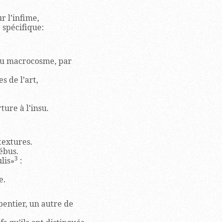
ur l’infime,
 spécifique:
 au macrocosme, par
s de l’art,
ure à l’insu.
textures.
ébus.
3
lis»
:
ire.
pentier, un autre de