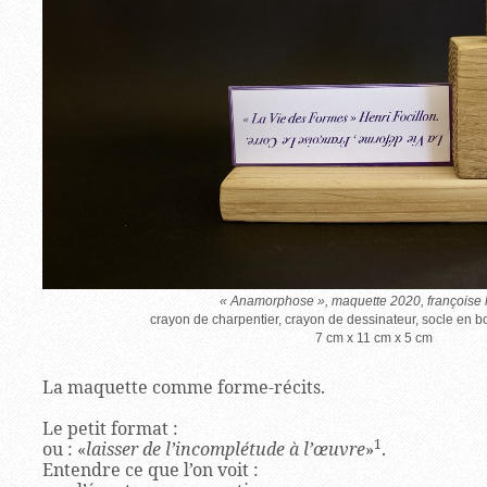
« Anamorphose », maquette 2020, françoise l
crayon de charpentier, crayon de dessinateur, socle en bo
7 cm x 11 cm x 5 cm
La maquette comme forme-récits.
Le petit format :
1
ou : «
laisser de l’incomplétude à l’œuvre
»
.
Entendre ce que l’on voit :