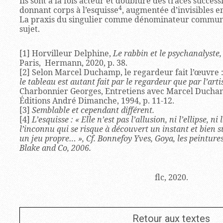
Ils sont à la fois acteur et doublure des tracés successi
4
donnant corps à l’esquisse
, augmentée d’invisibles 
La praxis du singulier comme dénominateur commun, 
sujet.
[1]
Horvilleur Delphine,
Le rabbin et le psychanalyste,
Paris, Hermann, 2020, p. 38.
[2]
Selon Marcel Duchamp, le regardeur fait l’œuvre 
le tableau est autant fait par le regardeur que par l’arti
Charbonnier Georges, Entretiens avec Marcel Ducham
Éditions André Dimanche, 1994, p. 11-12.
[3]
Semblable et cependant différent.
[4]
L’esquisse : «
Elle n’est pas l’allusion, ni l’ellipse, n
l’inconnu qui se risque à découvert un instant et bien s
un jeu propre
… »,
Cf.
Bonnefoy Yves,
Goya, les peinture
Blake and Co, 2006.
flc, 2020.
Retour aux textes