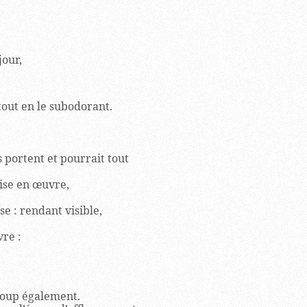
jour,
 tout en le subodorant.
es portent et pourrait tout
ise en œuvre,
se : rendant visible,
vre :
coup également.