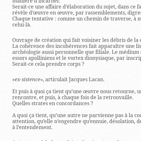
manière d’incarner.
Serait-ce une affaire d’élaboration du sujet, dans ce f
révèle d’œuvre en œuvre, par rassemblements, digress
Chaque tentative : comme un chemin de traverse, à mo
celui-là.
Ouvrage de création qui fait voisiner les débris de la c
La cohérence des incohérences fait apparaître une lis
archéologie aussi personnelle que filiale. Le médium s
essors apolliniens et le vortex dionysiaque, par inscri
Serait-ce cela prendre corps ?
«ex-sistence
», articulait Jacques Lacan.
Et puis à quoi ça tient qu’une œuvre nous retourne, u
rencontre, et puis, à chaque fois de la retrouvaille.
Quelles strates en concordances ?
A quoi ça tient, qu’une autre ne parvienne pas à la c
attention, qu’elle n’engendre qu’ennuie, désolation,
à l’entendement.