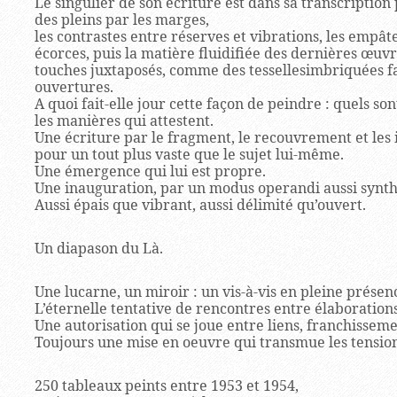
Le singulier de son écriture est dans sa transcription 
des pleins par les marges,
les contrastes entre réserves et vibrations, les emp
écorces, puis la matière fluidifiée des dernières œuv
touches juxtaposés, comme des tessellesimbriquées fa
ouvertures.
A quoi fait-elle jour cette façon de peindre : quels sont
les manières qui attestent.
Une écriture par le fragment, le recouvrement et les i
pour un tout plus vaste que le sujet lui-même.
Une émergence qui lui est propre.
Une inauguration, par un modus operandi aussi synt
Aussi épais que vibrant, aussi délimité qu’ouvert.
Un diapason du Là.
Une lucarne, un miroir : un vis-à-vis en pleine présenc
L’éternelle tentative de rencontres entre élaborations
Une autorisation qui se joue entre liens, franchisseme
Toujours une mise en oeuvre qui transmue les tension
250 tableaux peints entre 1953 et 1954,