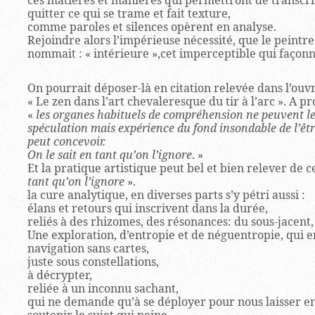
ces matières et manières qui permettront de transcrir
quitter ce qui se trame et fait texture,
comme paroles et silences opèrent en analyse.
Rejoindre alors l’impérieuse nécessité, que le peintre
nommait : « intérieure »,cet imperceptible qui façon
On pourrait déposer-là en citation relevée dans l’ouv
« Le zen dans l’art chevaleresque du tir à l’arc ». A pr
«
les organes habituels de compréhension ne peuvent le s
spéculation mais expérience du fond insondable de l’êt
peut concevoir.
On le sait en tant qu’on l’ignore
. »
Et la pratique artistique peut bel et bien relever de c
tant qu’on l’ignore
».
la cure analytique, en diverses parts s’y pétri aussi :
élans et retours qui inscrivent dans la durée,
reliés à des rhizomes, des résonances: du sous-jacent,
Une exploration, d’entropie et de néguentropie, qui
navigation sans cartes,
juste sous constellations,
à décrypter,
reliée à un inconnu sachant,
qui ne demande qu’à se déployer pour nous laisser en