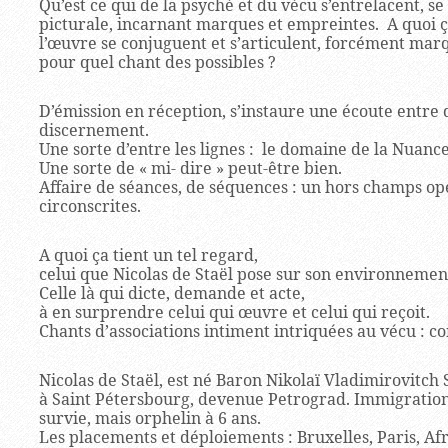
Qu’est ce qui de la psyché et du vécu s’entrelacent, se
picturale, incarnant marques et empreintes. A quoi ça
l’œuvre se conjuguent et s’articulent, forcément marq
pour quel chant des possibles ?
D’émission en réception, s’instaure une écoute entre
discernement.
Une sorte d’entre les lignes : le domaine de la Nuance
Une sorte de « mi- dire » peut-être bien.
Affaire de séances, de séquences : un hors champs op
circonscrites.
A quoi ça tient un tel regard,
celui que Nicolas de Staël pose sur son environnement
Celle là qui dicte, demande et acte,
à en surprendre celui qui œuvre et celui qui reçoit.
Chants d’associations intiment intriquées au vécu : co
Nicolas de Staël, est né Baron Nikolaï Vladimirovitch 
à Saint Pétersbourg, devenue Petrograd. Immigration
survie, mais orphelin à 6 ans.
Les placements et déploiements : Bruxelles, Paris, Afr