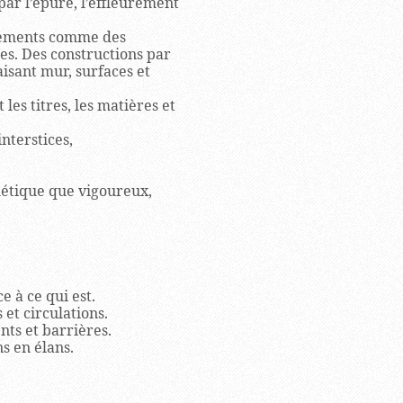
par l’épure, l’effleurement
âtements comme des
res. Des constructions par
isant mur, surfaces et
 les titres, les matières et
nterstices,
hétique que vigoureux,
e à ce qui est.
 et circulations.
nts et barrières.
s en élans.