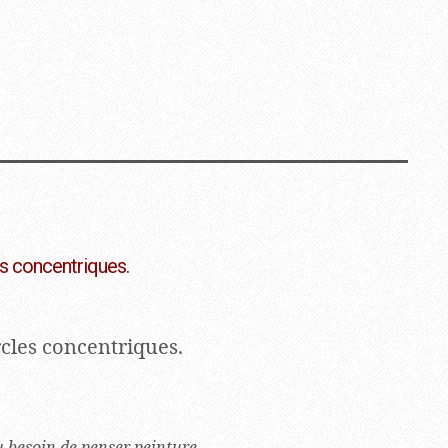
es concentriques.
cles concentriques.
u besoin de penser peinture,