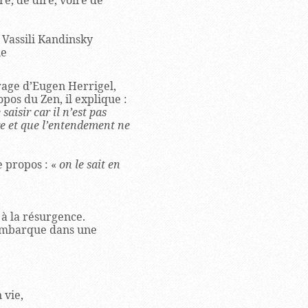
e, de dire, voire de
 Vassili Kandinsky
ne
rage d’Eugen Herrigel,
opos du Zen, il explique :
aisir car il n’est pas
re et que l’entendement ne
e propos : «
on le sait en
 à la résurgence.
 embarque dans une
 vie,