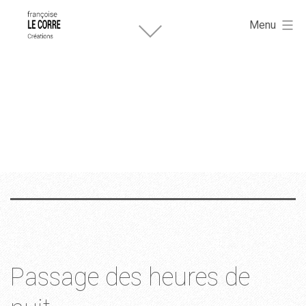
Françoise
Aller
Le
Menu
Corre
au
créations.
contenu
Catégorie :
Mobile
Passage des heures de