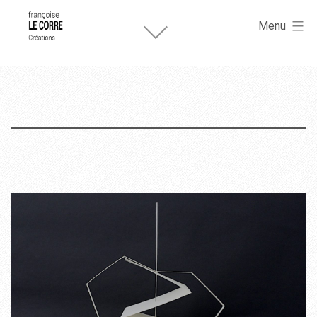
Françoise
Aller
Le
Menu
Corre
au
créations.
contenu