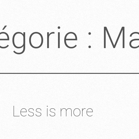
égorie :
Ma
Less is more