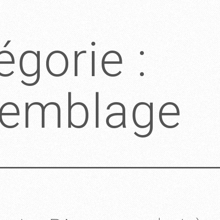
égorie :
emblage